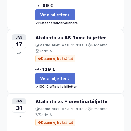
89 €
från
Visa biljetter
Platser bredvid varandra
Atalanta vs AS Roma
biljetter
JAN
17
Stadio Atleti Azzurri d'Italia
Bergamo
Serie A
zo
Datum ej bekräftat
129 €
från
Visa biljetter
100 % officiella biljetter
Atalanta vs Fiorentina
biljetter
JAN
31
Stadio Atleti Azzurri d'Italia
Bergamo
Serie A
zo
Datum ej bekräftat