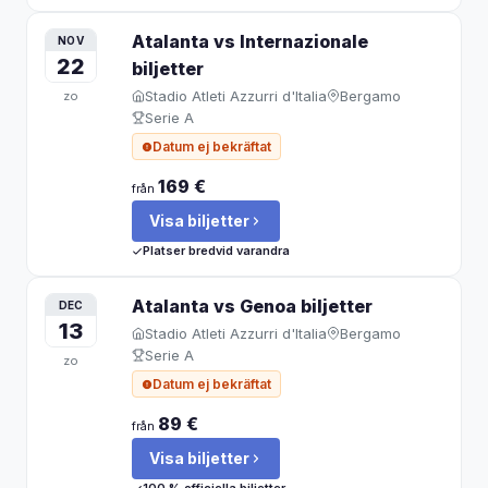
Atalanta vs Internazionale
NOV
22
biljetter
Stadio Atleti Azzurri d'Italia
Bergamo
zo
Serie A
Datum ej bekräftat
169 €
från
Visa biljetter
Platser bredvid varandra
Atalanta vs Genoa
biljetter
DEC
13
Stadio Atleti Azzurri d'Italia
Bergamo
Serie A
zo
Datum ej bekräftat
89 €
från
Visa biljetter