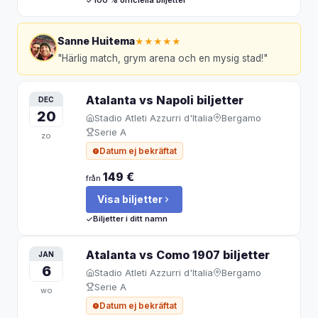
100 % officiella biljetter
Sanne Huitema
★★★★★
"
Härlig match, grym arena och en mysig stad!
"
Atalanta vs Napoli
biljetter
DEC
20
Stadio Atleti Azzurri d'Italia
Bergamo
Serie A
zo
Datum ej bekräftat
149 €
från
Visa biljetter
Biljetter i ditt namn
Atalanta vs Como 1907
biljetter
JAN
6
Stadio Atleti Azzurri d'Italia
Bergamo
Serie A
wo
Datum ej bekräftat