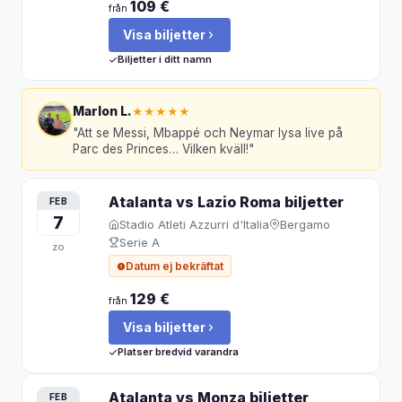
109 €
från
Visa biljetter
Biljetter i ditt namn
Marlon L.
★★★★★
"
Att se Messi, Mbappé och Neymar lysa live på
Parc des Princes… Vilken kväll!
"
Atalanta vs Lazio Roma
biljetter
FEB
7
Stadio Atleti Azzurri d'Italia
Bergamo
Serie A
zo
Datum ej bekräftat
129 €
från
Visa biljetter
Platser bredvid varandra
Atalanta vs Monza
biljetter
FEB