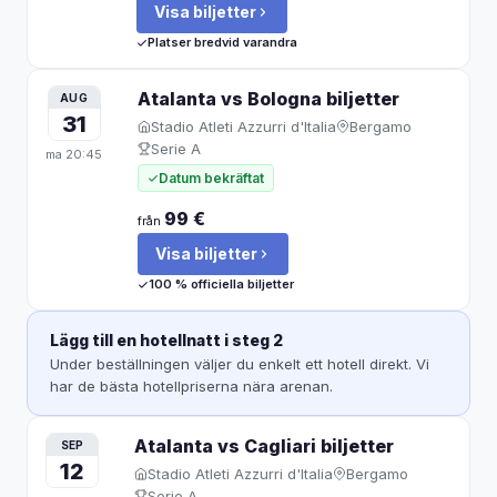
Visa biljetter
Platser bredvid varandra
Atalanta vs Bologna
biljetter
AUG
31
Stadio Atleti Azzurri d'Italia
Bergamo
Serie A
ma
20:45
Datum bekräftat
99 €
från
Visa biljetter
100 % officiella biljetter
Lägg till en hotellnatt i steg 2
Under beställningen väljer du enkelt ett hotell direkt. Vi
har de bästa hotellpriserna nära arenan.
Atalanta vs Cagliari
biljetter
SEP
12
Stadio Atleti Azzurri d'Italia
Bergamo
Serie A