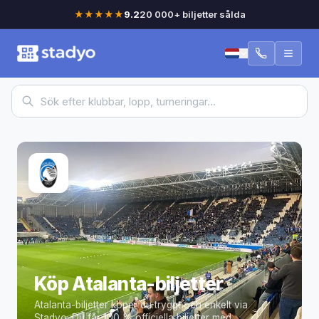
★★★★★
9.2
20 000+ biljetter sålda
Köp Atalanta-biljetter
Atalanta-biljetter köper du tryggt och enkelt via
Stadyo.
Du får 100 % officiella biljetter med