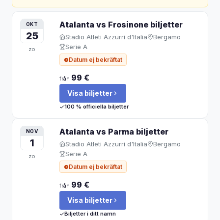
Atalanta vs Frosinone
biljetter
OKT
25
Stadio Atleti Azzurri d'Italia
Bergamo
Serie A
zo
Datum ej bekräftat
99 €
från
Visa biljetter
100 % officiella biljetter
Atalanta vs Parma
biljetter
NOV
1
Stadio Atleti Azzurri d'Italia
Bergamo
Serie A
zo
Datum ej bekräftat
99 €
från
Visa biljetter
Biljetter i ditt namn