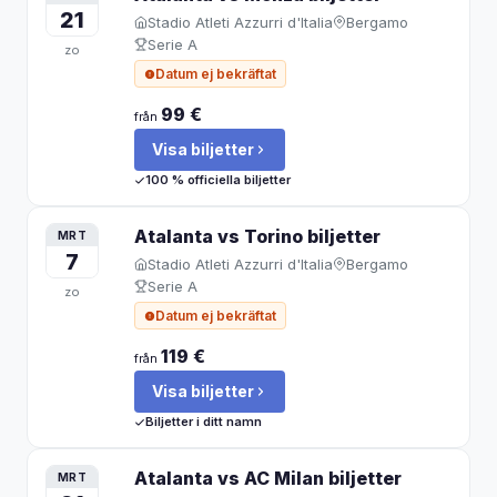
21
Stadio Atleti Azzurri d'Italia
Bergamo
Serie A
zo
Datum ej bekräftat
99 €
från
Visa biljetter
100 % officiella biljetter
Atalanta vs Torino
biljetter
MRT
7
Stadio Atleti Azzurri d'Italia
Bergamo
Serie A
zo
Datum ej bekräftat
119 €
från
Visa biljetter
Biljetter i ditt namn
Atalanta vs AC Milan
biljetter
MRT