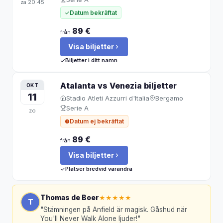
za
20:45
Datum bekräftat
89 €
från
Visa biljetter
Biljetter i ditt namn
Atalanta vs Venezia
biljetter
OKT
11
Stadio Atleti Azzurri d'Italia
Bergamo
Serie A
zo
Datum ej bekräftat
89 €
från
Visa biljetter
Platser bredvid varandra
Thomas de Boer
★★★★★
T
"
Stämningen på Anfield är magisk. Gåshud när
You'll Never Walk Alone ljuder!
"