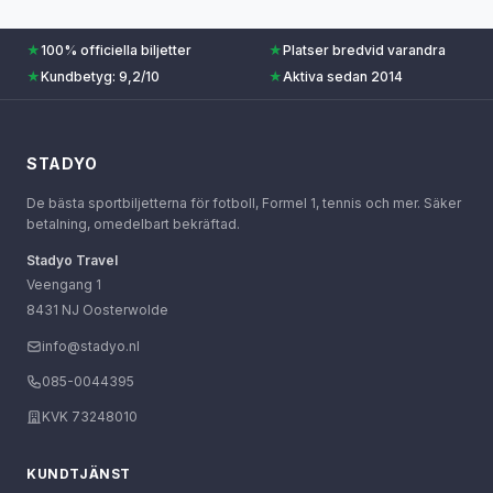
★
100% officiella biljetter
★
Platser bredvid varandra
★
Kundbetyg: 9,2/10
★
Aktiva sedan 2014
STADYO
De bästa sportbiljetterna för fotboll, Formel 1, tennis och mer. Säker
betalning, omedelbart bekräftad.
Stadyo Travel
Veengang 1
8431 NJ Oosterwolde
info@stadyo.nl
085-0044395
KVK 73248010
KUNDTJÄNST