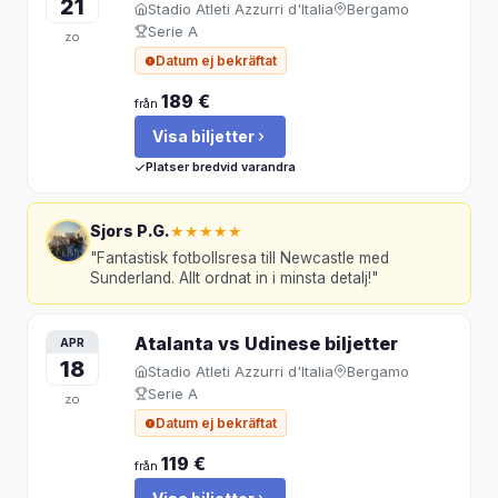
21
Stadio Atleti Azzurri d'Italia
Bergamo
Serie A
zo
Datum ej bekräftat
189 €
från
Visa biljetter
Platser bredvid varandra
Sjors P.G.
★★★★★
"
Fantastisk fotbollsresa till Newcastle med
Sunderland. Allt ordnat in i minsta detalj!
"
Atalanta vs Udinese
biljetter
APR
18
Stadio Atleti Azzurri d'Italia
Bergamo
Serie A
zo
Datum ej bekräftat
119 €
från