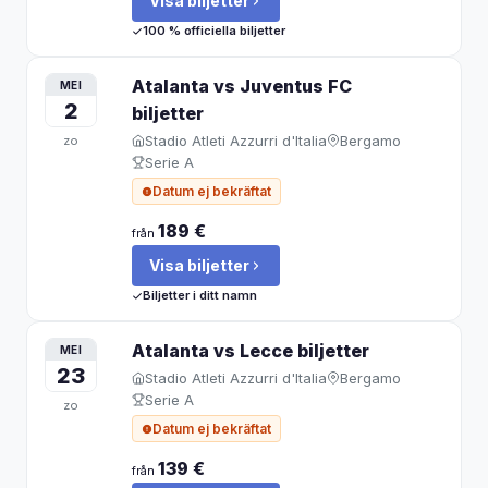
Visa biljetter
100 % officiella biljetter
Atalanta vs Juventus FC
MEI
2
biljetter
Stadio Atleti Azzurri d'Italia
Bergamo
zo
Serie A
Datum ej bekräftat
189 €
från
Visa biljetter
Biljetter i ditt namn
Atalanta vs Lecce
biljetter
MEI
23
Stadio Atleti Azzurri d'Italia
Bergamo
Serie A
zo
Datum ej bekräftat
139 €
från