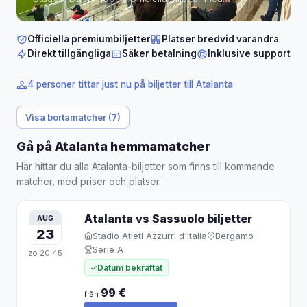
garanterade sittplatser bredvid varandra på Gewiss
Stadium (Bergamo).
Biljetter från 69 € per person.
Officiella premiumbiljetter
Platser bredvid varandra
Direkt tillgängliga
Säker betalning
Inklusive support
4 personer tittar just nu på biljetter till Atalanta
Visa bortamatcher (7)
Gå på Atalanta hemmamatcher
Här hittar du alla Atalanta-biljetter som finns till kommande
matcher, med priser och platser.
Atalanta vs Sassuolo
biljetter
AUG
23
Stadio Atleti Azzurri d'Italia
Bergamo
Serie A
zo
20:45
Datum bekräftat
99 €
från